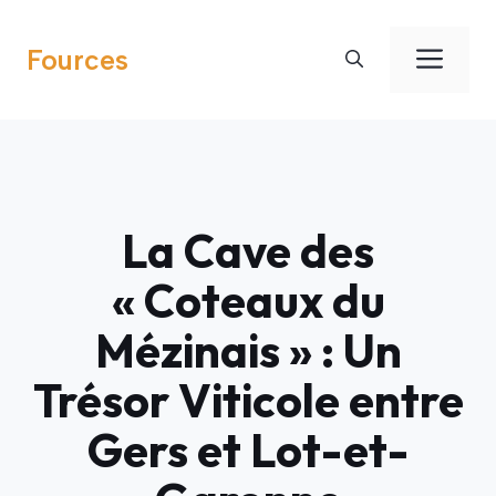
Aller
au
Men
Fources
contenu
La Cave des
« Coteaux du
Mézinais » : Un
Trésor Viticole entre
Gers et Lot-et-