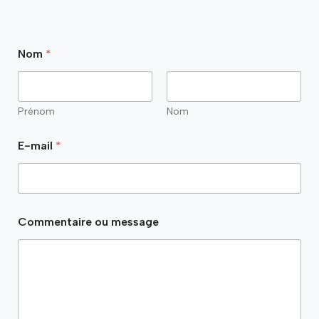
Nom
*
Prénom
Nom
*
E-mail
*
E
-
m
a
i
l
Commentaire ou message
m
e
s
s
a
g
e