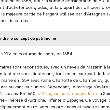
capitaine en 1655, pour la somme considérable de 80 000
nt d’acheter des grades, et la plupart des officiers pro
la majeure partie de l’argent utilisée par d’Artagnan 
hes du cardinal.
dre le concept de patrimoine
uis XIV en costume de sacre, en 1654
aires sont reconstitués, avec un neveu de Mazarin à le
n tant que sous-lieutenant, tout en en exerçant de fac
marie en 1659 avec Anne Charlotte de Champelcy, qui
 ans suivant leur union. Cependant, le mariage s’avère
s six ans. En 1660,
d’Artagnan accompagne le roi
à Sa
e-Thérèse d’Autriche, infante d’Espagne. Ce voyage, q
déplacement du roi vers les provinces et suscite l’admi