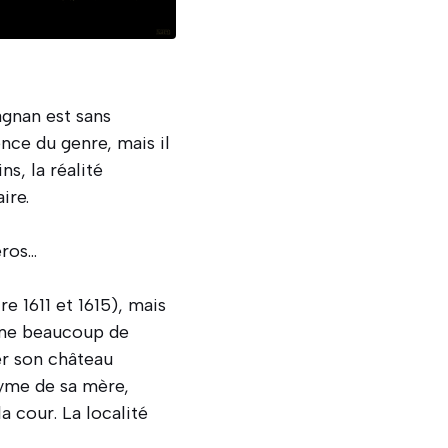
gnan est sans
nce du genre, mais il
s, la réalité
ire.
éros…
e 1611 et 1615), mais
omme beaucoup de
er son château
nyme de sa mère,
 cour. La localité