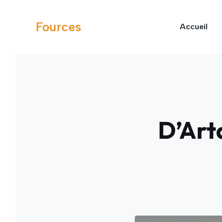
Aller
au
Fources
Accueil
contenu
D’Art