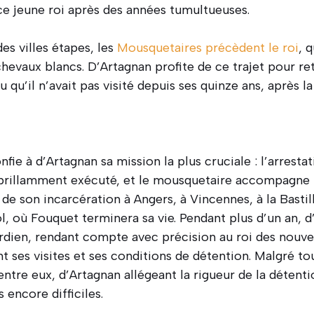
e jeune roi après des années tumultueuses.
es villes étapes, les
Mousquetaires précèdent le roi
, 
 chevaux blancs. D’Artagnan profite de ce trajet pour r
 qu’il n’avait pas visité depuis ses quinze ans, après l
fie à d’Artagnan sa mission la plus cruciale : l’arresta
 brillamment exécuté, et le mousquetaire accompagne 
de son incarcération à Angers, à Vincennes, à la Bastill
l, où Fouquet terminera sa vie. Pendant plus d’un an, 
rdien, rendant compte avec précision au roi des nouve
nt ses visites et ses conditions de détention. Malgré to
ntre eux, d’Artagnan allégeant la rigueur de la détent
 encore difficiles.