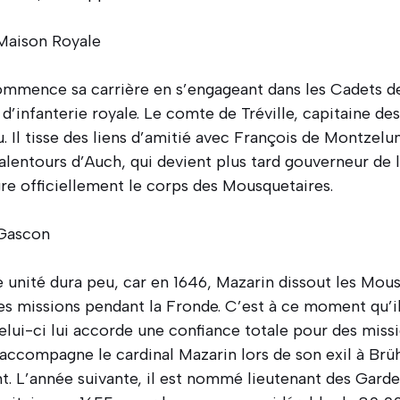
Maison Royale
commence sa carrière en s’engageant dans les Cadets d
 d’infanterie royale. Le comte de Tréville, capitaine de
. Il tisse des liens d’amitié avec François de Montzelu
lentours d’Auch, qui devient plus tard gouverneur de la
gre officiellement le corps des Mousquetaires.
 Gascon
e unité dura peu, car en 1646, Mazarin dissout les Mou
ses missions pendant la Fronde. C’est à ce moment qu’il
elui-ci lui accorde une confiance totale pour des missi
l accompagne le cardinal Mazarin lors de son exil à Brüh
t. L’année suivante, il est nommé lieutenant des Garde