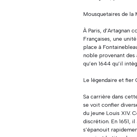
Mousquetaires de la 
À Paris, d’Artagnan 
Françaises, une unité
place à Fontainebleau
noble provenant des a
qu’en 1644 qu’il intè
Le légendaire et fier
Sa carrière dans cett
se voit confier diver
du jeune Louis XIV. C
discrétion. En 1651, i
s’épanouit rapidemen