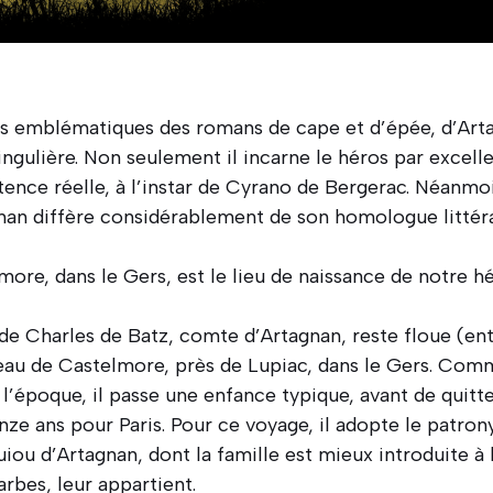
s emblématiques des romans de cape et d’épée, d’Arta
ingulière. Non seulement il incarne le héros par excelle
ence réelle, à l’instar de Cyrano de Bergerac. Néanmoin
nan diffère considérablement de son homologue littéra
ore, dans le Gers, est le lieu de naissance de notre h
de Charles de Batz, comte d’Artagnan, reste floue (entr
hâteau de Castelmore, près de Lupiac, dans le Gers. C
 l’époque, il passe une enfance typique, avant de quitt
uinze ans pour Paris. Pour ce voyage, il adopte le patro
 d’Artagnan, dont la famille est mieux introduite à la
arbes, leur appartient.