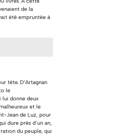
 livres. À cette
venaient de la
avait été empruntée à
ur tête. D’Artagnan
to le
 lui donne deux
 malheureux et le
int-Jean de Luz, pour
ui dure près d’un an,
ration du peuple, qui