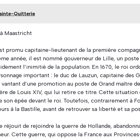
ainte-Quitterie
 à Maastricht
est promu capitaine-lieutenant de la première compag
me année, il est nommé gouverneur de Lille, un poste 
pidement l’inimitié de la population. En 1670, le roi or
ersonnage important : le duc de Lauzun, capitaine des 
e vantant d’une promotion au poste de Grand maître de l
lère de Louis XIV, qui lui retire ce titre. Cette situati
e son épée devant le roi. Toutefois, contrairement à 
rs à la Bastille, avant de retrouver sa liberté et sa pos
e réjouit de rejoindre la guerre de Hollande, abandonn
eur. Cette guerre, qui oppose la France aux Provinces