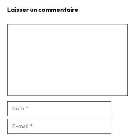
Laisser un commentaire
Commentaire
Nom
E-
mail