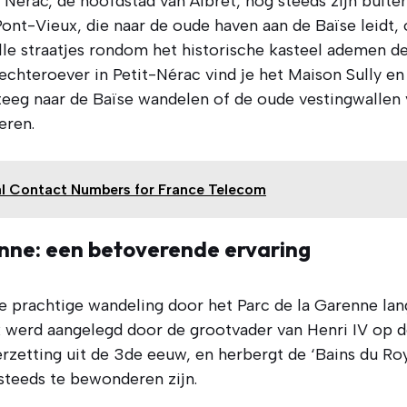
 Nérac, de hoofdstad van Albret, nog steeds zijn bui
ont-Vieux, die naar de oude haven aan de Baïse leidt
lle straatjes rondom het historische kasteel ademen de
echteroever in Petit-Nérac vind je het Maison Sully e
eeg naar de Baïse wandelen of de oude vestingwallen
eren.
al Contact Numbers for France Telecom
enne: een betoverende ervaring
de prachtige wandeling door het Parc de la Garenne la
rk werd aangelegd door de grootvader van Henri IV op d
zetting uit de 3de eeuw, en herbergt de ‘Bains du Roy
steeds te bewonderen zijn.