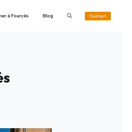
ner à Fourcès
Blog
Contact
és