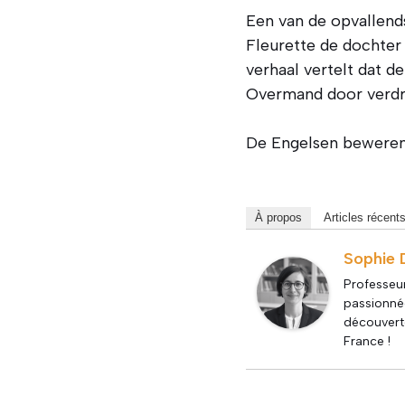
Een van de opvallends
Fleurette de dochter
verhaal vertelt dat 
Overmand door verdri
De Engelsen beweren d
À propos
Articles récent
Sophie 
Professeur
passionnée
découverte
France !