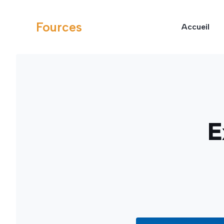
Aller
au
Fources
Accueil
contenu
E