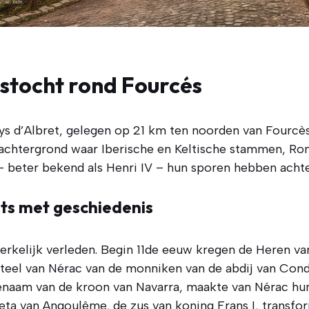
stocht rond Fourcés
ays d’Albret, gelegen op 21 km ten noorden van Fourcès
e achtergrond waar Iberische en Keltische stammen, Ro
– beter bekend als Henri IV – hun sporen hebben achte
ts met geschiedenis
kelijk verleden. Begin 11de eeuw kregen de Heren van 
teel van Nérac van de monniken van de abdij van Cond
genaam van de kroon van Navarra, maakte van Nérac hun
reta van Angoulême, de zus van koning Frans I, transf