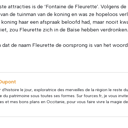
te attracties is de ‘Fontaine de Fleurette’. Volgens d
 van de tuinman van de koning en was ze hopeloos verli
de koning haar een afspraak beloofd had, maar nooit k
et, zou Fleurette zich in de Baïse hebben verdronken
at de naam Fleurette de oorsprong is van het woord ‘f
s
Dupont
 d'histoire le jour, exploratrice des merveilles de la région le reste d
 du patrimoine sous toutes ses formes. Sur fources.fr, je vous invit
s et mes bons plans en Occitanie, pour vous faire vivre la magie de