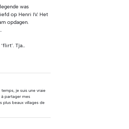
e legende was
efd op Henri IV. Het
wam opdagen.
…
lirt’. Tja…
u temps, je suis une vraie
e à partager mes
s plus beaux villages de