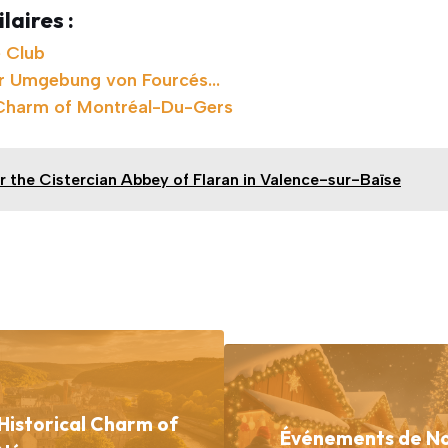
laires :
 Club
er Umgebung von Fourcés…
 Charm of Montréal-Du-Gers
r the Cistercian Abbey of Flaran in Valence-sur-Baïse
 Historical Charm of
Événements de No