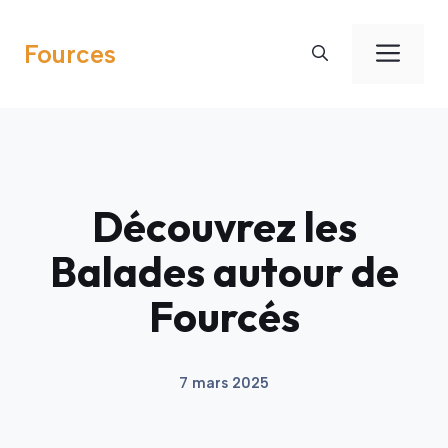
Aller
au
Men
Fources
contenu
Découvrez les
Balades autour de
Fourcés
7 mars 2025