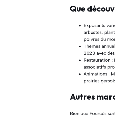
Que découvr
Exposants varié
arbustes, plan
poivres du mo
Thèmes annuel
2023 avec des 
Restauration :
associatifs pr
Animations : M
prairies gersoi
Autres marc
Bien que Fourcès soit