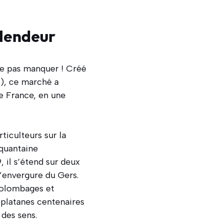
plendeur
ne pas manquer ! Créé
»), ce marché a
 France, en une
iculteurs sur la
nquantaine
, il s’étend sur deux
d’envergure du Gers.
colombages et
platanes centenaires
 des sens.