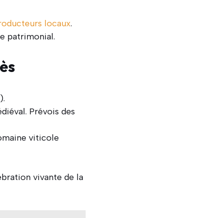
roducteurs locaux
.
e patrimonial.
cès
).
diéval. Prévois des
omaine viticole
bration vivante de la