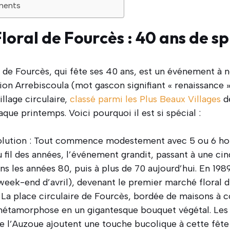
inents
loral de Fourcès : 40 ans de s
 de Fourcès, qui fête ses 40 ans, est un événement à 
tion Arrebiscoula (mot gascon signifiant « renaissance 
llage circulaire,
classé parmi les Plus Beaux Villages
de
que printemps. Voici pourquoi il est si spécial :
olution : Tout commence modestement avec 5 ou 6 hort
u fil des années, l’événement grandit, passant à une ci
s les années 80, puis à plus de 70 aujourd’hui. En 1989
 week-end d’avril), devenant le premier marché floral 
 La place circulaire de Fourcès, bordée de maisons à 
métamorphose en un gigantesque bouquet végétal. Les 
de l’Auzoue ajoutent une touche bucolique à cette fête