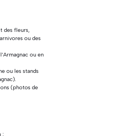
t des fleurs,
arnivores ou des
 l’Armagnac ou en
ne ou les stands
agnac).
ions (photos de
 :