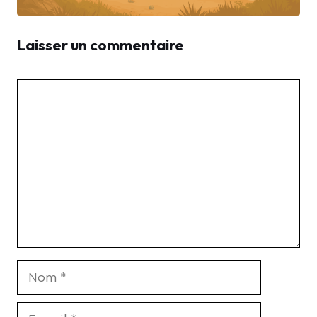
Laisser un commentaire
Commentaire
Nom
E-