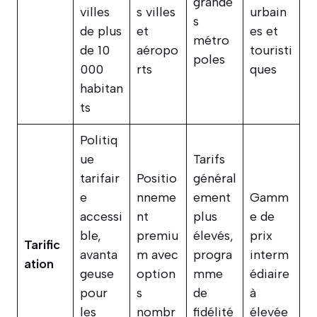
grande
villes
s villes
urbain
s
de plus
et
es et
métro
de 10
aéropo
touristi
poles
000
rts
ques
habitan
ts
Politiq
ue
Tarifs
tarifair
Positio
général
e
nneme
ement
Gamm
accessi
nt
plus
e de
ble,
premiu
élevés,
prix
Tarific
avanta
m avec
progra
interm
ation
geuse
option
mme
édiaire
pour
s
de
à
les
nombr
fidélité
élevée