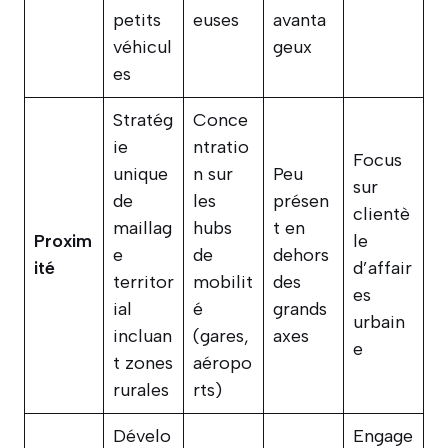
petits
euses
avanta
véhicul
geux
es
Stratég
Conce
ie
ntratio
Focus
unique
n sur
Peu
sur
de
les
présen
clientè
maillag
hubs
t en
Proxim
le
e
de
dehors
ité
d’affair
territor
mobilit
des
es
ial
é
grands
urbain
incluan
(gares,
axes
e
t zones
aéropo
rurales
rts)
Dévelo
Engage