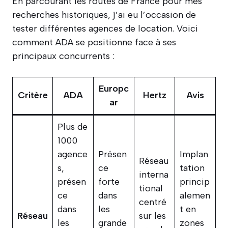
En parcourant les routes de France pour mes
recherches historiques, j’ai eu l’occasion de
tester différentes agences de location. Voici
comment ADA se positionne face à ses
principaux concurrents :
Europc
Critère
ADA
Hertz
Avis
ar
Plus de
1000
agence
Présen
Implan
Réseau
s,
ce
tation
interna
présen
forte
princip
tional
ce
dans
alemen
centré
dans
les
t en
Réseau
sur les
les
grande
zones