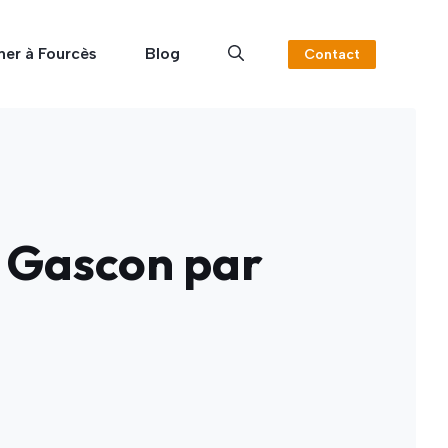
ner à Fourcès
Blog
Contact
f Gascon par
e