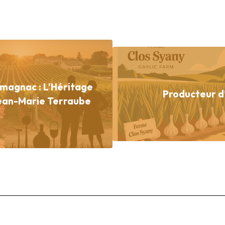
Armagnac : L’Héritage
Producteur d’
Jean-Marie Terraube