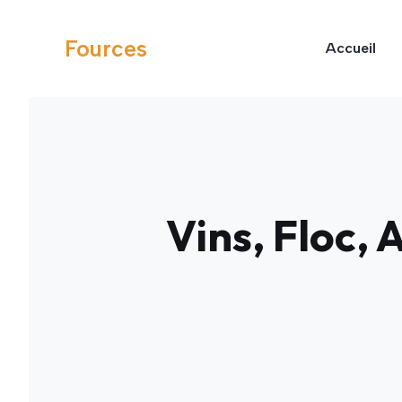
Aller
au
Fources
Accueil
contenu
Vins, Floc,