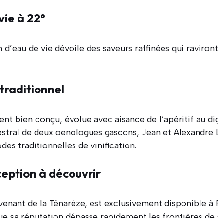
vie à 22°
 d’eau de vie dévoile des saveurs raffinées qui raviront 
traditionnel
nt bien conçu, évolue avec aisance de l’apéritif au diges
cestral de deux oenologues gascons, Jean et Alexandre 
es traditionnelles de vinification.
ception à découvrir
venant de la Ténarèze, est exclusivement disponible à
que sa réputation dépasse rapidement les frontières de s