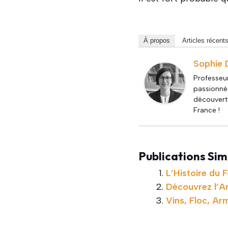
À propos
Articles récent
Sophie 
Professeur
passionnée
découverte
France !
Publications Simi
L’Histoire du 
Découvrez l’A
Vins, Floc, Ar