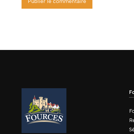
F
Fo
R
S