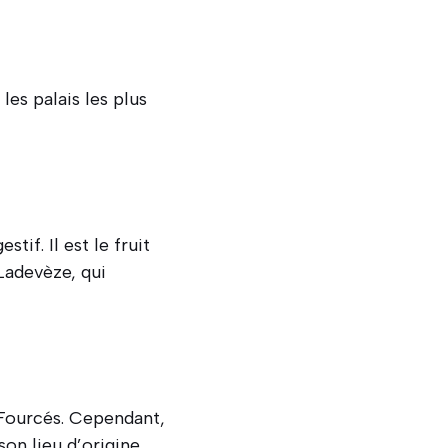
les palais les plus
tif. Il est le fruit
Ladevèze, qui
 Fourcés. Cependant,
on lieu d’origine.