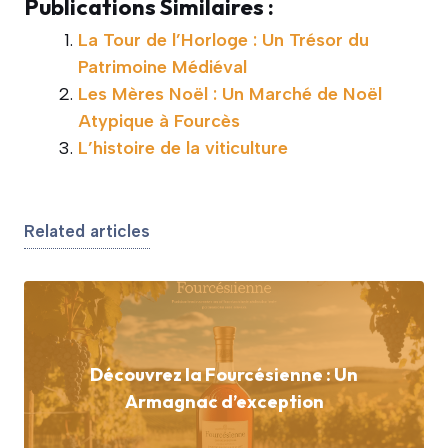
Publications Similaires :
La Tour de l’Horloge : Un Trésor du
Patrimoine Médiéval
Les Mères Noël : Un Marché de Noël
Atypique à Fourcès
L’histoire de la viticulture
Related articles
Découvrez la Fourcésienne : Un
Armagnac d’exception