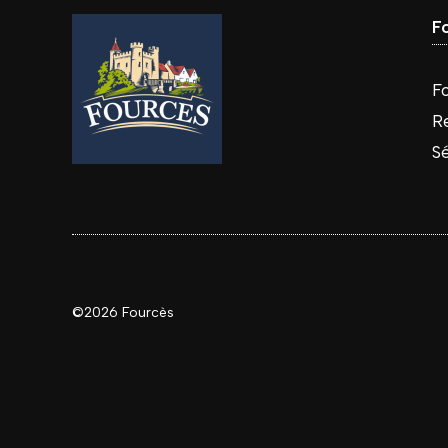
F
Fo
R
S
©2026 Fourcès