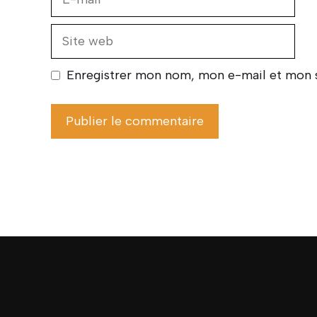
mail
Site
web
Enregistrer mon nom, mon e-mail et mon s