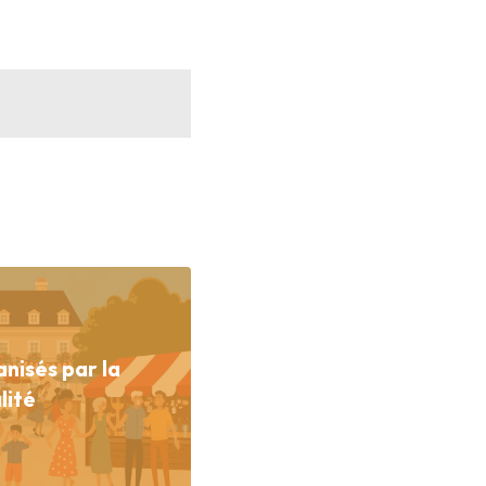
nisés par la
lité