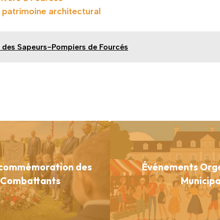
 patrimoine architectural
 des Sapeurs-Pompiers de Fourcés
 commémoration des
Événements Orga
 Combattants
Municipa