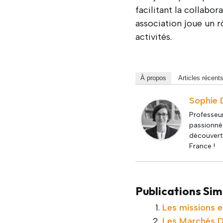
facilitant la collabo
association joue un r
activités.
À propos
Articles récent
Sophie 
Professeur
passionnée
découverte
France !
Publications Simi
Les missions e
Les Marchés D