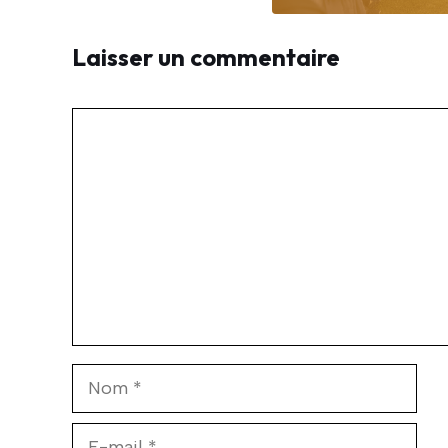
Laisser un commentaire
Commentaire
Nom
E-